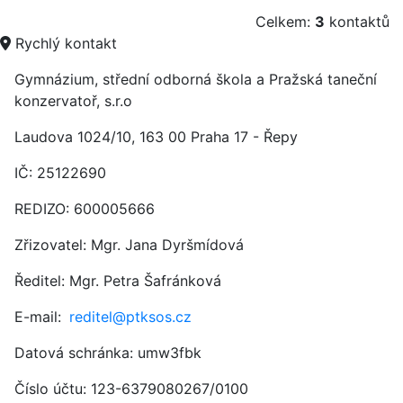
Celkem:
3
kontaktů
Rychlý kontakt
Gymnázium, střední odborná škola a Pražská taneční
konzervatoř, s.r.o
Laudova 1024/10,
163 00 Praha 17 - Řepy
IČ:
25122690
REDIZO: 600005666
Zřizovatel: Mgr. Jana Dyršmídová
Ředitel: Mgr. Petra Šafránková
E-mail:
reditel@ptksos.cz
Datová schránka: umw3fbk
Číslo účtu: 123-6379080267/0100