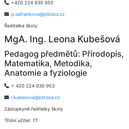
+420 224 930 950
p.safrankova@ptksos.cz
Ředitelka školy
MgA. Ing. Leona Kubešová
Pedagog předmětů: Přírodopis,
Matematika, Metodika,
Anatomie a fyziologie
+ 420 224 930 953
l.kubesova@ptksos.cz
Zástupkyně ředitelky školy
Třídní učitel: 7.T